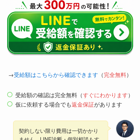
→
受給額はこちらから確認できます
（
完全無料
）
受給額の確認は完全無料（
すぐにわかります
）
仮に依頼する場合でも
返金保証
があります
契約しない限り費用は一切かかり
ません。LINE診断・個別相談もす