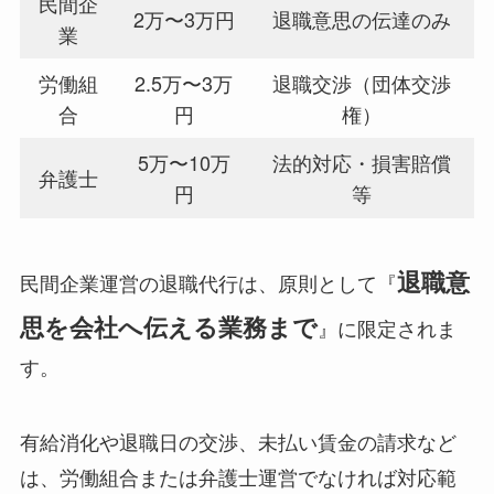
民間企
2万〜3万円
退職意思の伝達のみ
業
労働組
2.5万〜3万
退職交渉（団体交渉
合
円
権）
5万〜10万
法的対応・損害賠償
弁護士
円
等
退職意
民間企業運営の退職代行は、原則として『
思を会社へ伝える業務まで
』に限定されま
す。
有給消化や退職日の交渉、未払い賃金の請求など
は、労働組合または弁護士運営でなければ対応範