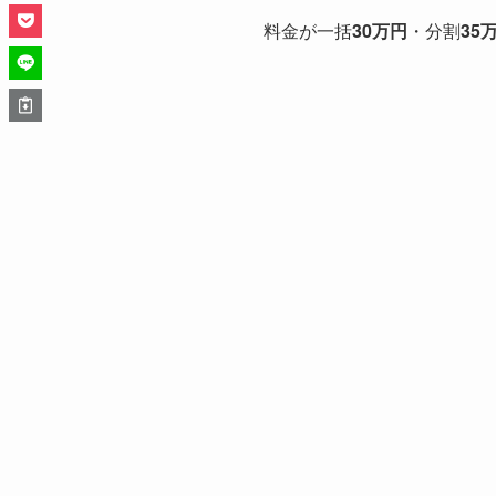
料金が一括
30万円
・分割
35