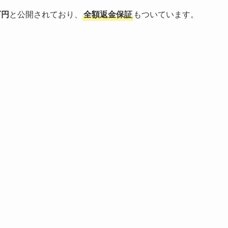
万円
と公開されており、
全額返金保証
もついています。