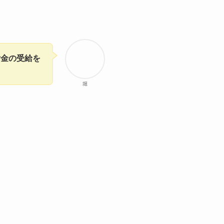
付金の受給を
堀