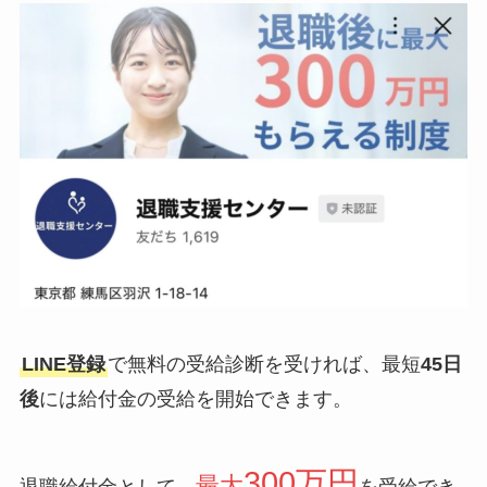
LINE登録
で無料の受給診断を受ければ、最短
45日
後
には給付金の受給を開始できます。
300万円
最大
退職給付金として、
を受給でき